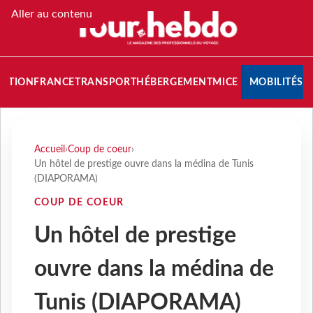
Aller au contenu
NATION
FRANCE
TRANSPORT
HÉBERGEMENT
MICE
MOBILITÉS
Accueil
›
Coup de coeur
›
Un hôtel de prestige ouvre dans la médina de Tunis
(DIAPORAMA)
COUP DE COEUR
Un hôtel de prestige
ouvre dans la médina de
Tunis (DIAPORAMA)