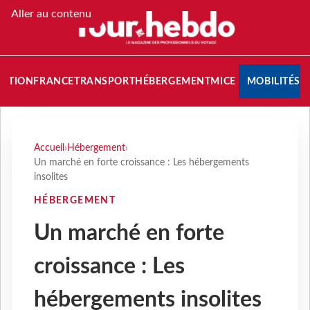
Aller au contenu
NATION
FRANCE
TRANSPORT
HÉBERGEMENT
MICE
MOBILITÉS
Accueil
›
Hébergement
›
Un marché en forte croissance : Les hébergements
insolites
HÉBERGEMENT
Un marché en forte
croissance : Les
hébergements insolites