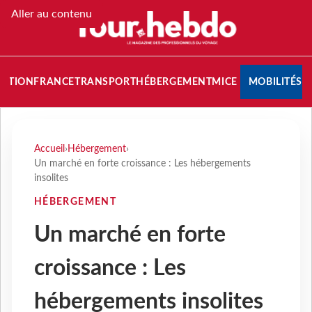
Aller au contenu
NATION
FRANCE
TRANSPORT
HÉBERGEMENT
MICE
MOBILITÉS
Accueil
›
Hébergement
›
Un marché en forte croissance : Les hébergements
insolites
HÉBERGEMENT
Un marché en forte
croissance : Les
hébergements insolites