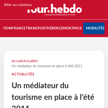
Aller au contenu
NATION
FRANCE
TRANSPORT
HÉBERGEMENT
MICE
MOBILITÉS
Accueil
›
Actualités
›
Un médiateur du tourisme en place à l’été 2011
ACTUALITÉS
Un médiateur du
tourisme en place à l’été