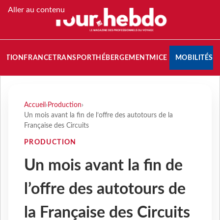
Aller au contenu
NATION
FRANCE
TRANSPORT
HÉBERGEMENT
MICE
MOBILITÉS
Accueil
›
Production
›
Un mois avant la fin de l’offre des autotours de la
Française des Circuits
PRODUCTION
Un mois avant la fin de
l’offre des autotours de
la Française des Circuits