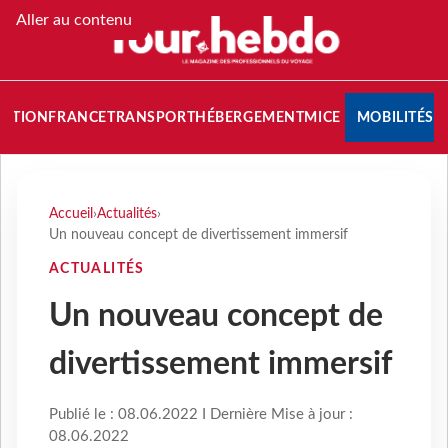
Aller au contenu
NATION
FRANCE
TRANSPORT
HÉBERGEMENT
MICE
MOBILITÉS
Accueil
›
Actualités
›
Un nouveau concept de divertissement immersif
ACTUALITÉS
Un nouveau concept de
divertissement immersif
Publié le : 08.06.2022 I Dernière Mise à jour :
08.06.2022