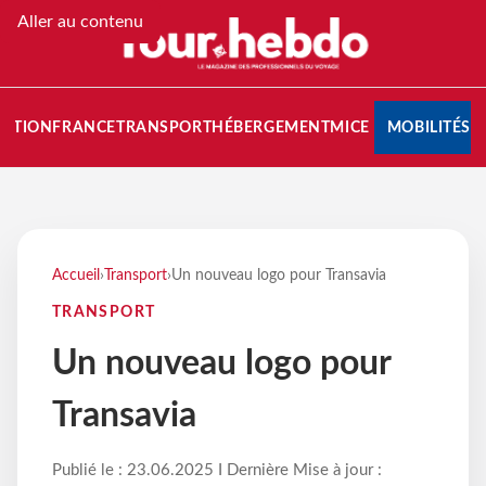
Aller au contenu
NATION
FRANCE
TRANSPORT
HÉBERGEMENT
MICE
MOBILITÉS
Accueil
›
Transport
›
Un nouveau logo pour Transavia
TRANSPORT
Un nouveau logo pour
Transavia
Publié le : 23.06.2025 I Dernière Mise à jour :