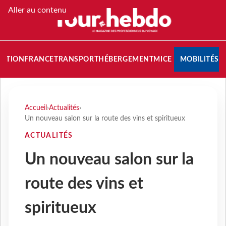
Aller au contenu
NATION
FRANCE
TRANSPORT
HÉBERGEMENT
MICE
MOBILITÉS
Accueil
›
Actualités
›
Un nouveau salon sur la route des vins et spiritueux
ACTUALITÉS
Un nouveau salon sur la
route des vins et
spiritueux