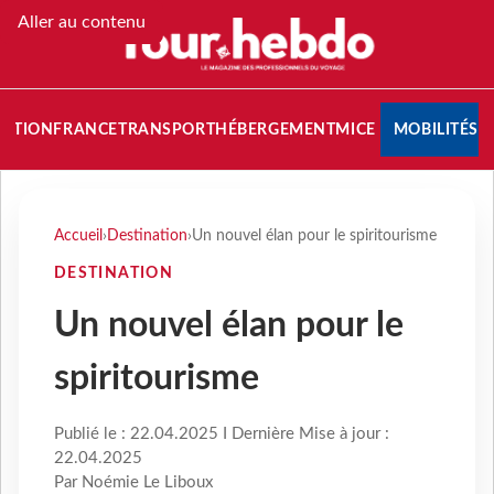
Aller au contenu
NATION
FRANCE
TRANSPORT
HÉBERGEMENT
MICE
MOBILITÉS
Accueil
›
Destination
›
Un nouvel élan pour le spiritourisme
DESTINATION
Un nouvel élan pour le
spiritourisme
Publié le : 22.04.2025 I Dernière Mise à jour :
22.04.2025
Par Noémie Le Liboux