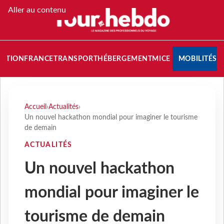
Aller au contenu
NATION
FRANCE
TRANSPORT
HÉBERGEMENT
MICE
MOBILITÉS
Accueil
›
Actualités
›
Un nouvel hackathon mondial pour imaginer le tourisme
de demain
ACTUALITÉS
Un nouvel hackathon
mondial pour imaginer le
tourisme de demain