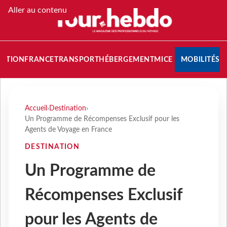
Aller au contenu
NATION
FRANCE
TRANSPORT
HÉBERGEMENT
MICE
MOBILITÉS
Accueil
›
Destination
›
Un Programme de Récompenses Exclusif pour les
Agents de Voyage en France
DESTINATION
Un Programme de
Récompenses Exclusif
pour les Agents de