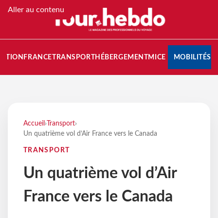
Aller au contenu
NATION
FRANCE
TRANSPORT
HÉBERGEMENT
MICE
MOBILITÉS
Accueil
›
Transport
›
Un quatrième vol d’Air France vers le Canada
TRANSPORT
Un quatrième vol d’Air
France vers le Canada