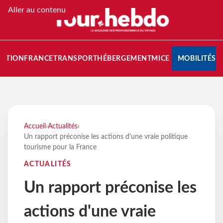
Aller au contenu
NATION
FRANCE
TRANSPORT
HÉBERGEMENT
MICE
MOBILITÉS
Accueil
›
Actualités
›
Un rapport préconise les actions d'une vraie politique
tourisme pour la France
ACTUALITÉS
Un rapport préconise les
actions d'une vraie