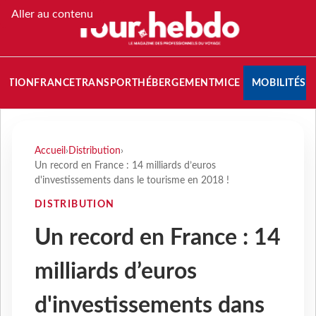
Aller au contenu
NATION
FRANCE
TRANSPORT
HÉBERGEMENT
MICE
MOBILITÉS
Accueil
›
Distribution
›
Un record en France : 14 milliards d’euros
d'investissements dans le tourisme en 2018 !
DISTRIBUTION
Un record en France : 14
milliards d’euros
d'investissements dans