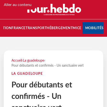
Aller au contenu
NATION
FRANCE
TRANSPORT
HÉBERGEMENT
MICE
MOBILITÉS
Accueil
›
La guadeloupe
›
Pour débutants et confirmés - Un sanctuaire vert
LA GUADELOUPE
Pour débutants et
confirmés - Un