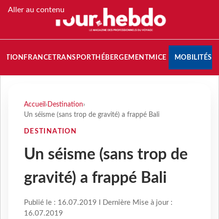
Aller au contenu
NATION
FRANCE
TRANSPORT
HÉBERGEMENT
MICE
MOBILITÉS
Accueil
›
Destination
›
Un séisme (sans trop de gravité) a frappé Bali
DESTINATION
Un séisme (sans trop de
gravité) a frappé Bali
Publié le : 16.07.2019 I Dernière Mise à jour :
16.07.2019