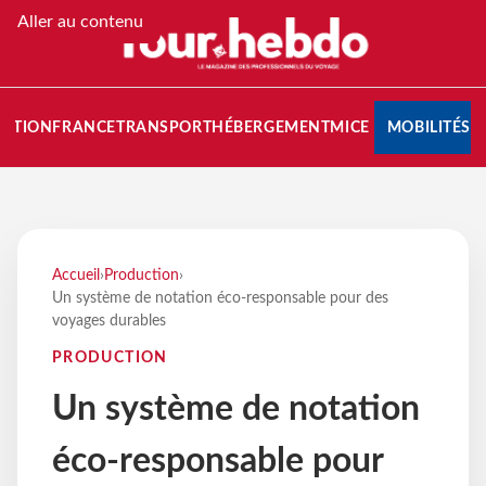
Aller au contenu
NATION
FRANCE
TRANSPORT
HÉBERGEMENT
MICE
MOBILITÉS
Accueil
›
Production
›
Un système de notation éco-responsable pour des
voyages durables
PRODUCTION
Un système de notation
éco-responsable pour