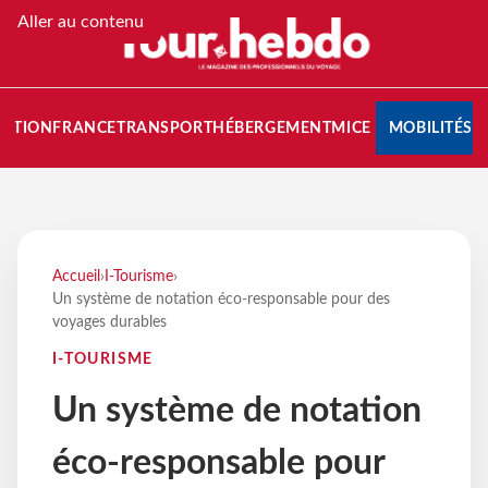
Aller au contenu
NATION
FRANCE
TRANSPORT
HÉBERGEMENT
MICE
MOBILITÉS
Accueil
›
I-Tourisme
›
Un système de notation éco-responsable pour des
voyages durables
I-TOURISME
Un système de notation
éco-responsable pour