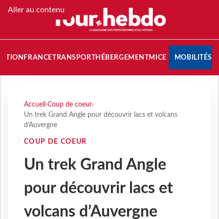
Aller au contenu
NATION
FRANCE
TRANSPORT
HÉBERGEMENT
MICE
MOBILITÉS
Accueil
›
Coup de coeur
›
Un trek Grand Angle pour découvrir lacs et volcans
d’Auvergne
COUP DE COEUR
Un trek Grand Angle
pour découvrir lacs et
volcans d’Auvergne