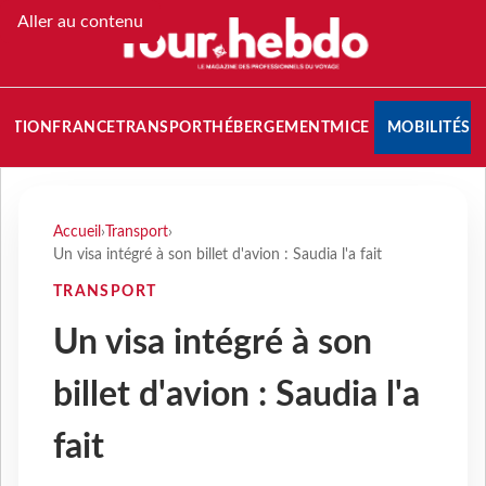
Aller au contenu
NATION
FRANCE
TRANSPORT
HÉBERGEMENT
MICE
MOBILITÉS
Accueil
›
Transport
›
Un visa intégré à son billet d'avion : Saudia l'a fait
TRANSPORT
Un visa intégré à son
billet d'avion : Saudia l'a
fait