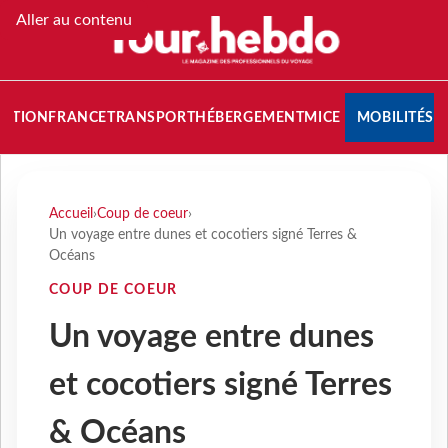
Aller au contenu
NATION
FRANCE
TRANSPORT
HÉBERGEMENT
MICE
MOBILITÉS
Accueil
›
Coup de coeur
›
Un voyage entre dunes et cocotiers signé Terres &
Océans
COUP DE COEUR
Un voyage entre dunes
et cocotiers signé Terres
& Océans