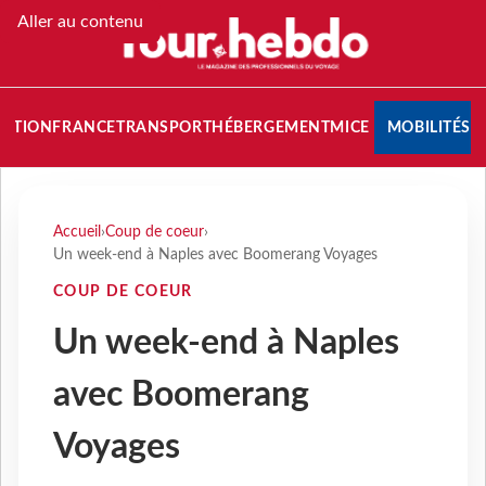
Aller au contenu
NATION
FRANCE
TRANSPORT
HÉBERGEMENT
MICE
MOBILITÉS
Accueil
›
Coup de coeur
›
Un week-end à Naples avec Boomerang Voyages
COUP DE COEUR
Un week-end à Naples
avec Boomerang
Voyages