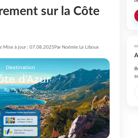
d
rement sur la Côte
M
re Mise à jour : 07.08.2025
Par Noémie Le Liboux
A
B
s