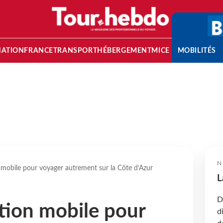
NATION
FRANCE
TRANSPORT
HÉBERGEMENT
MICE
MOBILITÉS
N
 mobile pour voyager autrement sur la Côte d’Azur
L
D
tion mobile pour
d