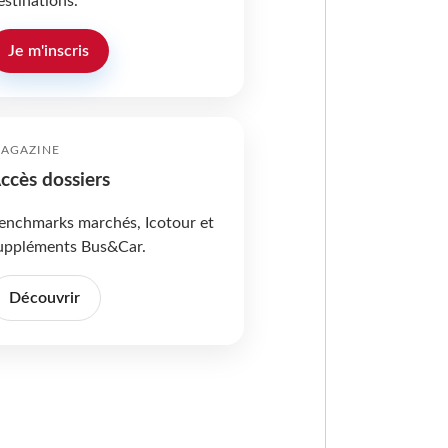
estinations.
Je m'inscris
AGAZINE
ccès dossiers
enchmarks marchés, Icotour et
uppléments Bus&Car.
Découvrir