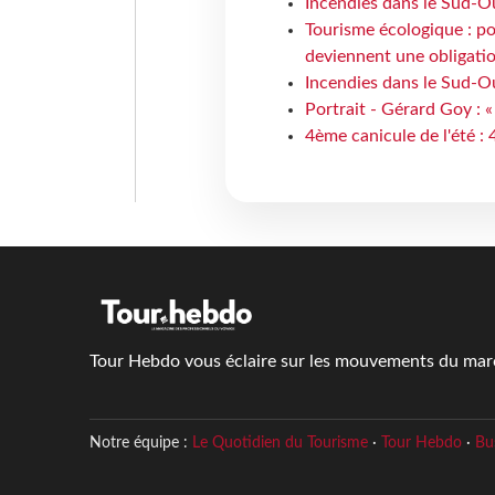
Incendies dans le Sud-Oue
Tourisme écologique : po
deviennent une obligatio
Incendies dans le Sud-Ou
Portrait - Gérard Goy : «
4ème canicule de l'été :
Tour Hebdo vous éclaire sur les mouvements du march
Notre équipe :
Le Quotidien du Tourisme
·
Tour Hebdo
·
Bu