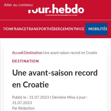
Aller au contenu
NATION
FRANCE
TRANSPORT
HÉBERGEMENT
MICE
MOBILITÉS
Accueil
›
Destination
›
Une avant-saison record en Croatie
DESTINATION
Une avant-saison record
en Croatie
Publié le : 31.07.2023 I Dernière Mise à jour :
31.07.2023
Par Rédaction