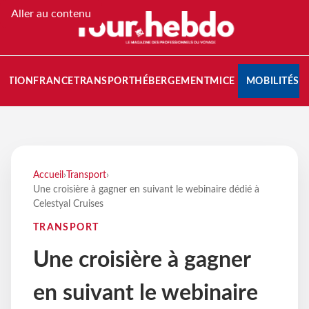
Aller au contenu
NATION
FRANCE
TRANSPORT
HÉBERGEMENT
MICE
MOBILITÉS
Accueil
›
Transport
›
Une croisière à gagner en suivant le webinaire dédié à
Celestyal Cruises
TRANSPORT
Une croisière à gagner
en suivant le webinaire