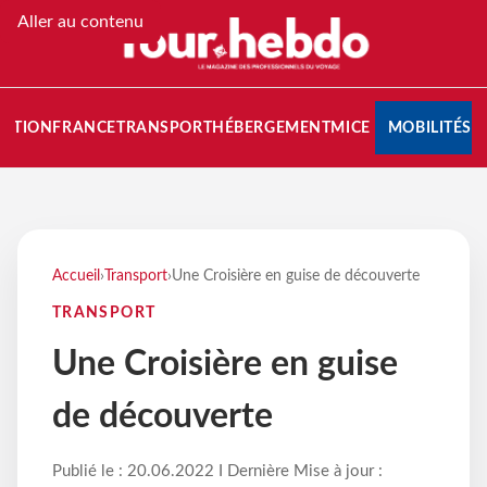
Aller au contenu
NATION
FRANCE
TRANSPORT
HÉBERGEMENT
MICE
MOBILITÉS
Accueil
›
Transport
›
Une Croisière en guise de découverte
TRANSPORT
Une Croisière en guise
de découverte
Publié le : 20.06.2022 I Dernière Mise à jour :