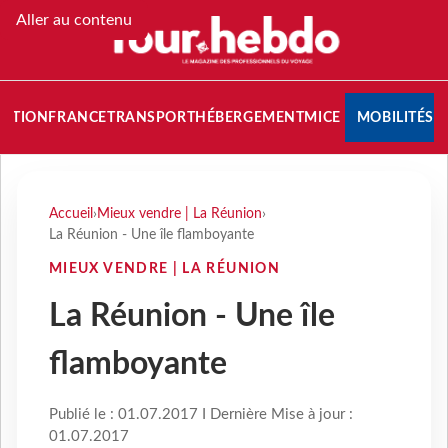
Aller au contenu
NATION
FRANCE
TRANSPORT
HÉBERGEMENT
MICE
MOBILITÉS
Accueil
›
Mieux vendre | La Réunion
›
La Réunion - Une île flamboyante
MIEUX VENDRE | LA RÉUNION
La Réunion - Une île
flamboyante
Publié le : 01.07.2017 I Dernière Mise à jour :
01.07.2017