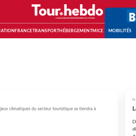
NATION
FRANCE
TRANSPORT
HÉBERGEMENT
MICE
MOBILITÉS
N
L
njeux climatiques du secteur touristique se tiendra à
D
d