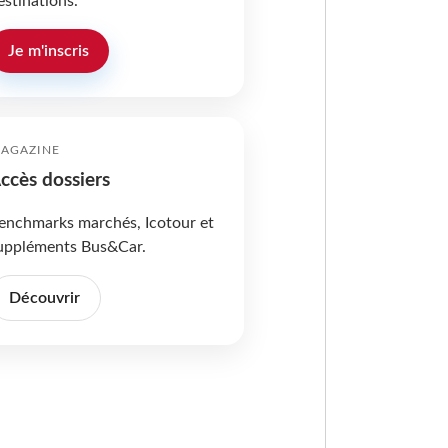
estinations.
Je m'inscris
AGAZINE
ccès dossiers
enchmarks marchés, Icotour et
uppléments Bus&Car.
Découvrir