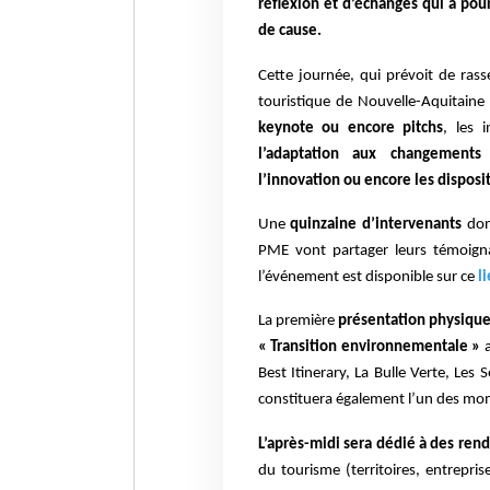
réflexion et d’échanges qui a pour
de cause.
Cette journée, qui prévoit de ras
touristique de Nouvelle-Aquitain
keynote ou encore pitchs
, les 
l’adaptation aux changements 
l’innovation ou encore les dispos
Une
quinzaine d’intervenants
don
PME vont partager leurs témoigna
l’événement est disponible sur ce
l
La première
présentation physique
« Transition environnementale »
a
Best Itinerary, La Bulle Verte, Les
constituera également l’un des mom
L’après-midi sera dédié à des ren
du tourisme (territoires, entrepris