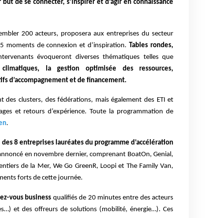
 but de se connecter, s’inspirer et d’agir en connaissance
sembler 200 acteurs, proposera aux entreprises du secteur
e 5 moments de connexion et d’inspiration.
Tables rondes,
intervenants évoqueront diverses thématiques telles que
climatiques, la gestion optimisée des ressources,
itifs d’accompagnement et de financement.
t des clusters, des fédérations, mais également des ETI et
ges et retours d’expérience. Toute la programmation de
ien
.
 des 8 entreprises lauréates du programme d’accélération
nnoncé en novembre dernier, comprenant BoatOn, Genial,
 Sentiers de la Mer, We Go GreenR, Loopi et The Family Van,
ents forts de cette journée.
dez-vous business
qualifiés de 20 minutes entre des acteurs
es…) et des offreurs de solutions (mobilité, énergie…). Ces