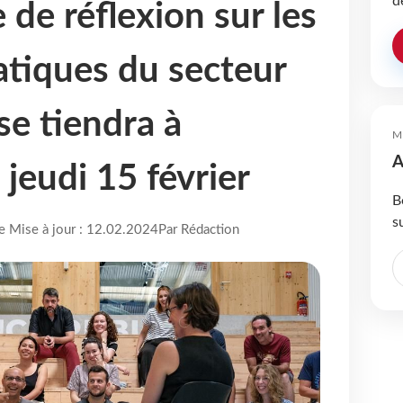
d
de réflexion sur les
atiques du secteur
se tiendra à
M
A
jeudi 15 février
B
s
re Mise à jour : 12.02.2024
Par Rédaction