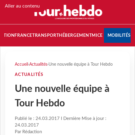
Aller au contenu
NATION
FRANCE
TRANSPORT
HÉBERGEMENT
MICE
MOBILITÉS
Accueil
›
Actualités
›
Une nouvelle équipe à Tour Hebdo
ACTUALITÉS
Une nouvelle équipe à
Tour Hebdo
Publié le : 24.03.2017 I Dernière Mise à jour :
24.03.2017
Par Rédaction