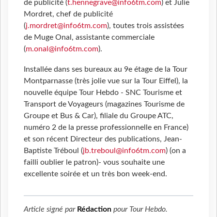
de publicité (
t.hennegrave@info6tm.com
) et Julie
Mordret, chef de publicité
(
j.mordret@info6tm.com
), toutes trois assistées
de Muge Onal, assistante commerciale
(
m.onal@info6tm.com
).
Installée dans ses bureaux au 9e étage de la Tour
Montparnasse (très jolie vue sur la Tour Eiffel), la
nouvelle équipe Tour Hebdo - SNC Tourisme et
Transport de Voyageurs (magazines Tourisme de
Groupe et Bus & Car), filiale du Groupe ATC,
numéro 2 de la presse professionnelle en France)
et son récent Directeur des publications, Jean-
Baptiste Tréboul (
jb.treboul@info6tm.com
) (on a
failli oublier le patron)- vous souhaite une
excellente soirée et un très bon week-end.
Article signé par
Rédaction
pour
Tour Hebdo
.