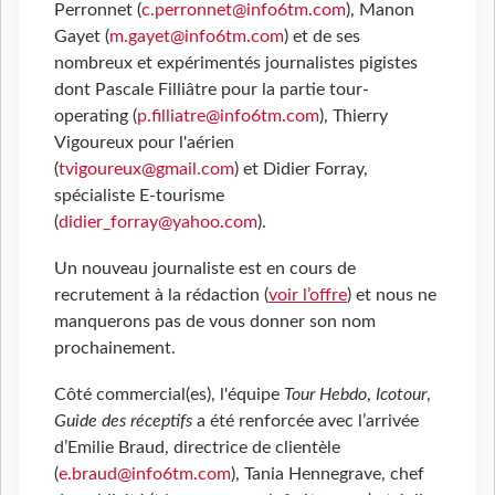
Perronnet (
c.perronnet@info6tm.com
), Manon
Gayet (
m.gayet@info6tm.com
) et de ses
nombreux et expérimentés journalistes pigistes
dont Pascale Filliâtre pour la partie tour-
operating (
p.filliatre@info6tm.com
), Thierry
Vigoureux pour l'aérien
(
tvigoureux@gmail.com
) et Didier Forray,
spécialiste E-tourisme
(
didier_forray@yahoo.com
).
Un nouveau journaliste est en cours de
recrutement à la rédaction (
voir l’offre
) et nous ne
manquerons pas de vous donner son nom
prochainement.
Côté commercial(es), l'équipe
Tour Hebdo
,
Icotour
,
Guide des réceptifs
a été renforcée avec l’arrivée
d’Emilie Braud, directrice de clientèle
(
e.braud@info6tm.com
), Tania Hennegrave, chef