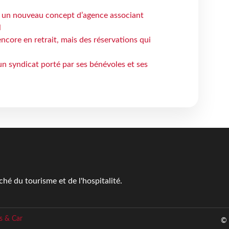
 un nouveau concept d’agence associant
l
ncore en retrait, mais des réservations qui
un syndicat porté par ses bénévoles et ses
é du tourisme et de l'hospitalité.
s & Car
© 