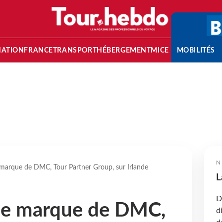
NATION
FRANCE
TRANSPORT
HÉBERGEMENT
MICE
MOBILITÉS
N
marque de DMC, Tour Partner Group, sur Irlande
L
D
le marque de DMC,
d