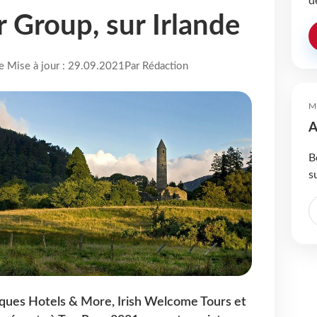
d
r Group, sur Irlande
re Mise à jour : 29.09.2021
Par Rédaction
M
A
B
s
ques Hotels & More, Irish Welcome Tours et