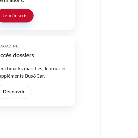
estinations.
Je m'inscris
AGAZINE
ccès dossiers
enchmarks marchés, Icotour et
uppléments Bus&Car.
Découvrir