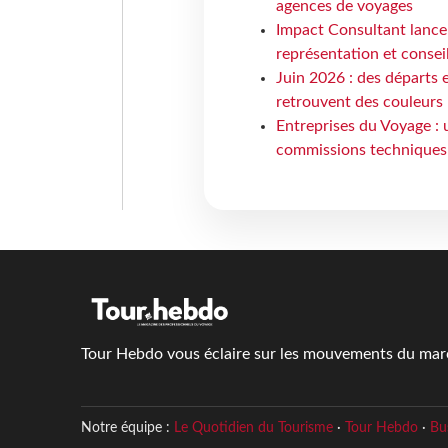
agences de voyages
Impact Consultant lance
représentation et consei
Juin 2026 : des départs e
retrouvent des couleurs
Entreprises du Voyage : 
commissions techniques
Tour Hebdo vous éclaire sur les mouvements du march
Notre équipe :
Le Quotidien du Tourisme
·
Tour Hebdo
·
Bu