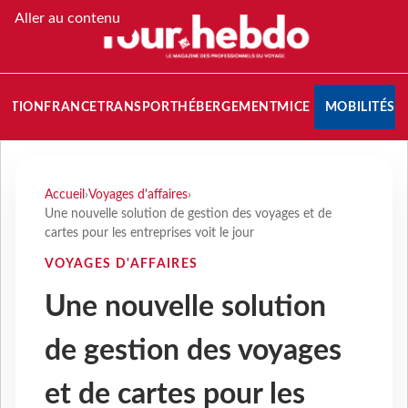
Aller au contenu
NATION
FRANCE
TRANSPORT
HÉBERGEMENT
MICE
MOBILITÉS
Accueil
›
Voyages d'affaires
›
Une nouvelle solution de gestion des voyages et de
cartes pour les entreprises voit le jour
VOYAGES D'AFFAIRES
Une nouvelle solution
de gestion des voyages
et de cartes pour les