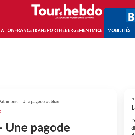
NATION
FRANCE
TRANSPORT
HÉBERGEMENT
MICE
MOBILITÉS
N
Patrimoine - Une pagode oubliée
L
R
D
- Une pagode
d