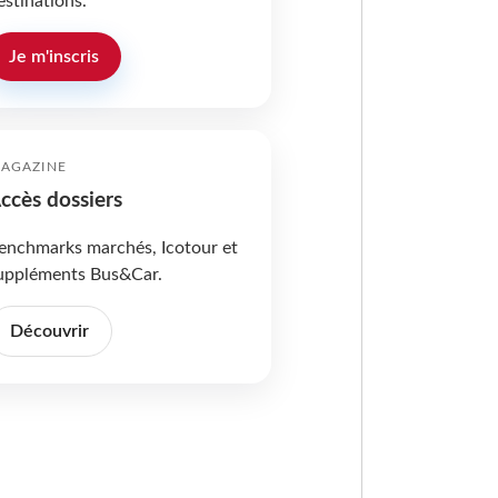
estinations.
Je m'inscris
AGAZINE
ccès dossiers
enchmarks marchés, Icotour et
uppléments Bus&Car.
Découvrir