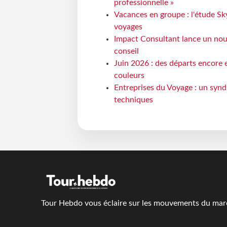
professionnelle »
Vacances en groupe : l'étude Sk
voyages
Impact Consultant lance un nou
conseil
Juin 2026 : des départs encore e
couleurs
Entreprises du Voyage : un synd
techniques
Tour Hebdo vous éclaire sur les mouvements du march