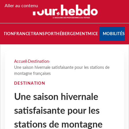
Aller au contenu
NATION
FRANCE
TRANSPORT
HÉBERGEMENT
MICE
MOBILITÉS
Accueil
›
Destination
›
Une saison hivernale satisfaisante pour les stations de
montagne françaises
DESTINATION
Une saison hivernale
satisfaisante pour les
stations de montagne