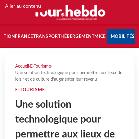
Aller au contenu
NATION
FRANCE
TRANSPORT
HÉBERGEMENT
MICE
MOBILITÉS
Accueil
›
E-Tourisme
›
Une solution technologique pour permettre aux lieux de
loisir et de culture d’augmenter leur revenu
E-TOURISME
Une solution
technologique pour
permettre aux lieux de