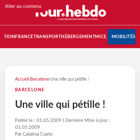
Aller au contenu
NATION
FRANCE
TRANSPORT
HÉBERGEMENT
MICE
MOBILITÉS
Accueil
›
Barcelone
›
Une ville qui pétille !
BARCELONE
Une ville qui pétille !
Publié le : 01.05.2009 I Dernière Mise à jour :
01.05.2009
Par Catalina Cueto