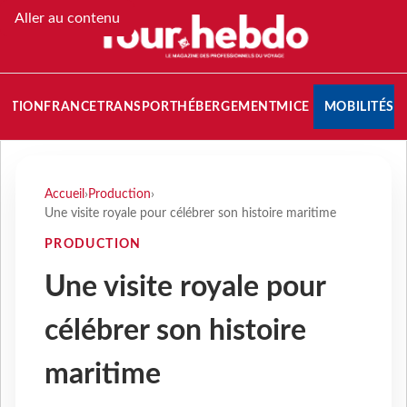
Aller au contenu
NATION
FRANCE
TRANSPORT
HÉBERGEMENT
MICE
MOBILITÉS
Accueil
›
Production
›
Une visite royale pour célébrer son histoire maritime
PRODUCTION
Une visite royale pour
célébrer son histoire
maritime