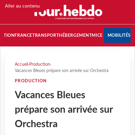
Aller au contenu
NATION
FRANCE
TRANSPORT
HÉBERGEMENT
MICE
MOBILITÉS
Accueil
›
Production
›
Vacances Bleues prépare son arrivée sur Orchestra
PRODUCTION
Vacances Bleues
prépare son arrivée sur
Orchestra