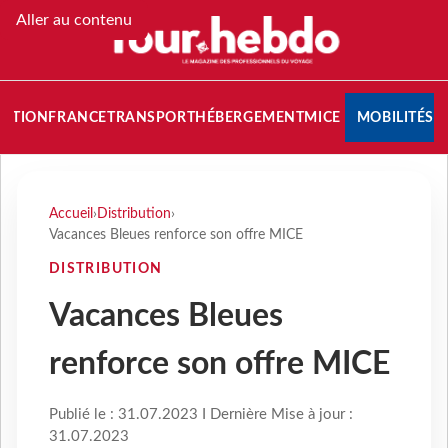
Aller au contenu
NATION
FRANCE
TRANSPORT
HÉBERGEMENT
MICE
MOBILITÉS
Accueil
›
Distribution
›
Vacances Bleues renforce son offre MICE
DISTRIBUTION
Vacances Bleues
renforce son offre MICE
Publié le : 31.07.2023 I Dernière Mise à jour :
31.07.2023