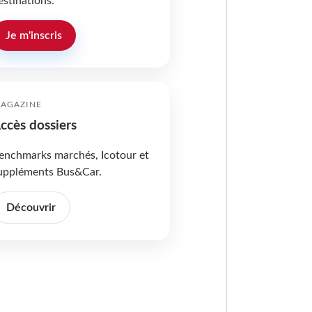
estinations.
Je m'inscris
AGAZINE
ccès dossiers
enchmarks marchés, Icotour et
uppléments Bus&Car.
Découvrir