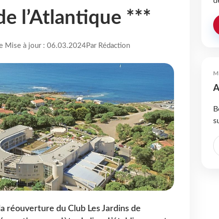
d
de l’Atlantique ***
re Mise à jour : 06.03.2024
Par Rédaction
M
A
B
s
a réouverture du Club Les Jardins de