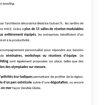
un bowling.
r l'architecte décoratrice Béatrice Guivarc'h, les Jardins de
fre MICE.
Grâce à
plus de 15 salles de réunion modulables
eux entièrement équipés
, les entreprises bénéficient d'un
é et à la productivité.
n accompagnement personnalisé pour répondre aux besoins
s de
séminaires, workshops ou réunions d'équipe
.
De
ilding
sont également proposées sur place, telles que des
bien des olympiades sur-mesure.
’activités éco-ludiques
permettant de profiter de la région,
lo d’un parc ostréicole
suivie d’une
dégustation
, ou encore
rs en mer
façon Vendée Globe.