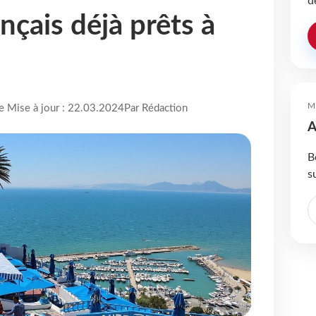
d
ançais déjà prêts à
M
re Mise à jour : 22.03.2024
Par Rédaction
A
B
s