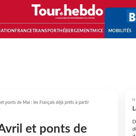
NATION
FRANCE
TRANSPORT
HÉBERGEMENT
MICE
MOBILITÉS
N
et ponts de Mai : les Français déjà prêts à partir
L
D
Avril et ponts de
d