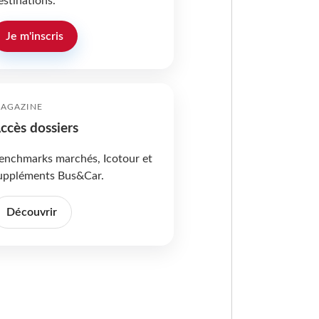
estinations.
Je m'inscris
AGAZINE
ccès dossiers
enchmarks marchés, Icotour et
uppléments Bus&Car.
Découvrir