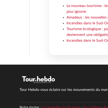
Le nouveau tourisme : le
plus ignorer
Amadeus : les nouvelles 
Incendies dans le Sud-Oue
Tourisme écologique : po
deviennent une obligatio
Incendies dans le Sud-Ou
Tour Hebdo vous éclaire sur les mouvements du march
Notre équipe :
Le Quotidien du Tourisme
·
Tour Hebdo
·
Bu