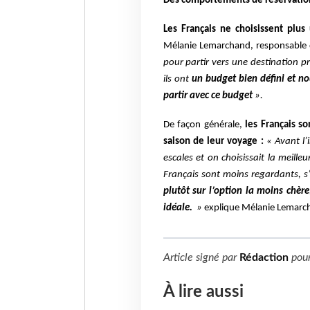
Des comportements de réservation
Les Français ne choisissent plus
Mélanie
Lemarchand, responsable 
pour partir vers une destination p
ils ont
un budget bien défini et n
partir avec ce budget
».
De façon générale,
les Français s
saison de leur voyage :
« Avant l’
escales et on choisissait
la meille
Français sont moins
regardants, s’
plutôt sur l’option
la moins chère
idéale.
»
e
xplique Mélanie Lemarch
Article signé par
Rédaction
pou
À lire aussi