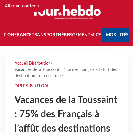
Aller au contenu
NATION
FRANCE
TRANSPORT
HÉBERGEMENT
MICE
MOBILITÉS
Accueil
›
Distribution
›
Vacances de la Toussaint : 75% des Français à l’affût des
destinations loin des foules
DISTRIBUTION
Vacances de la Toussaint
: 75% des Français à
l’affût des destinations