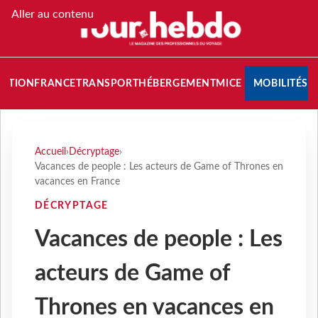
Aller au contenu
NATION
FRANCE
TRANSPORT
HÉBERGEMENT
MICE
MOBILITÉS
Accueil
›
Décryptage
›
Vacances de people : Les acteurs de Game of Thrones en
vacances en France
DÉCRYPTAGE
Vacances de people : Les
acteurs de Game of
Thrones en vacances en