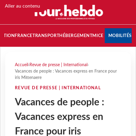
Aller au contenu
NATION
FRANCE
TRANSPORT
HÉBERGEMENT
MICE
MOBILITÉS
Accueil
›
Revue de presse | International
›
Vacances de people : Vacances express en France pour
iris Mittenaere
REVUE DE PRESSE | INTERNATIONAL
Vacances de people :
Vacances express en
France pour iris