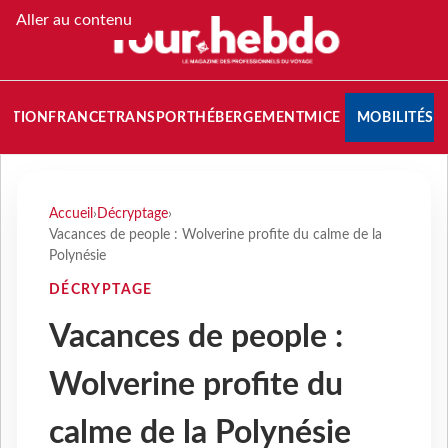
Aller au contenu
NATION
FRANCE
TRANSPORT
HÉBERGEMENT
MICE
MOBILITÉS
Accueil
›
Décryptage
›
Vacances de people : Wolverine profite du calme de la
Polynésie
DÉCRYPTAGE
Vacances de people :
Wolverine profite du
calme de la Polynésie