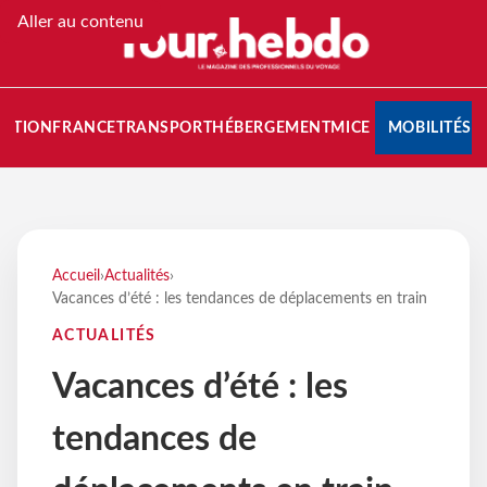
Aller au contenu
NATION
FRANCE
TRANSPORT
HÉBERGEMENT
MICE
MOBILITÉS
Accueil
›
Actualités
›
Vacances d’été : les tendances de déplacements en train
ACTUALITÉS
Vacances d’été : les
tendances de