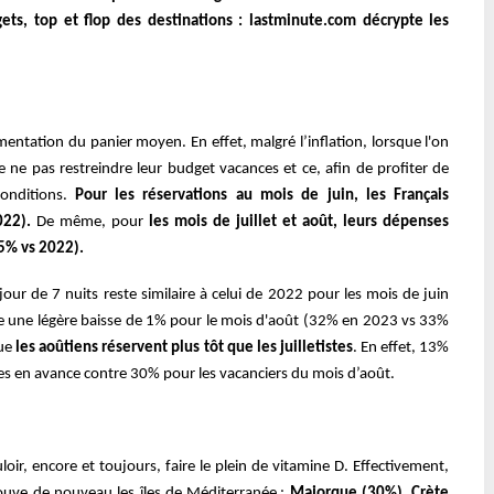
ts, top et flop des destinations : lastminute.com décrypte les
mentation du panier moyen. En effet, malgré l’inflation, lorsque l'on
e ne pas restreindre leur budget vacances et ce, afin de profiter de
nditions.
Pour les réservations au mois de juin, les Français
022).
De même, pour
les mois de juillet et août, leurs dépenses
5% vs 2022).
jour de 7 nuits reste similaire à celui de 2022 pour les mois de juin
rve une légère baisse de 1% pour le mois d'août (32% en 2023 vs 33%
que
les aoûtiens réservent plus tôt que les juilletistes
. En effet, 13%
es en avance contre 30% pour les vacanciers du mois d’août.
r, encore et toujours, faire le plein de vitamine D. Effectivement,
rouve de nouveau les îles de Méditerranée :
Majorque (30%), Crète