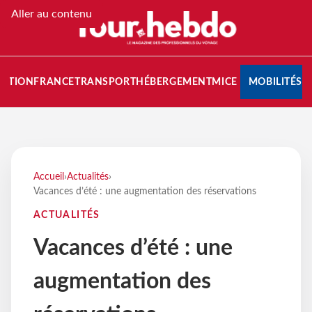
Aller au contenu
NATION
FRANCE
TRANSPORT
HÉBERGEMENT
MICE
MOBILITÉS
Accueil
›
Actualités
›
Vacances d’été : une augmentation des réservations
ACTUALITÉS
Vacances d’été : une
augmentation des