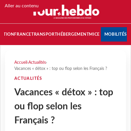
Aller au contenu
NATION
FRANCE
TRANSPORT
HÉBERGEMENT
MICE
MOBILITÉS
Accueil
›
Actualités
›
Vacances « détox » : top ou flop selon les Français ?
ACTUALITÉS
Vacances « détox » : top
ou flop selon les
Français ?