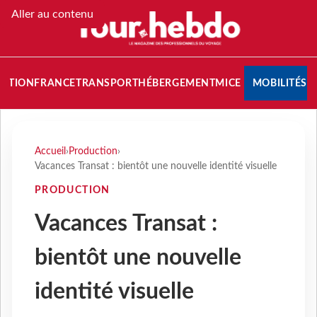
Aller au contenu
NATION
FRANCE
TRANSPORT
HÉBERGEMENT
MICE
MOBILITÉS
Accueil
›
Production
›
Vacances Transat : bientôt une nouvelle identité visuelle
PRODUCTION
Vacances Transat :
bientôt une nouvelle
identité visuelle